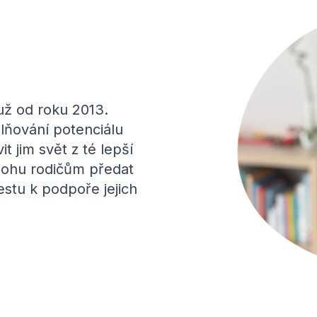
 už od roku 2013.
lňování potenciálu
t jim svět z té lepší
mohu rodičům předat
estu k podpoře jejich