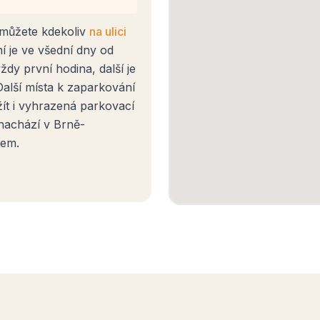
 můžete kdekoliv
na ulici
í je ve všední dny od
dy první hodina, další je
Další místa k zaparkování
ít i vyhrazená parkovací
nachází v Brně-
tem.