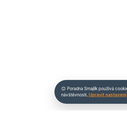
😊 Poradna Smajlík používá cooki
návštěvnosti.
Upravit nastavení