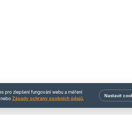
es pro zlepšení fungování webu a měření
Nastavit coo
nebo
Zásady ochrany osobních údajů
.