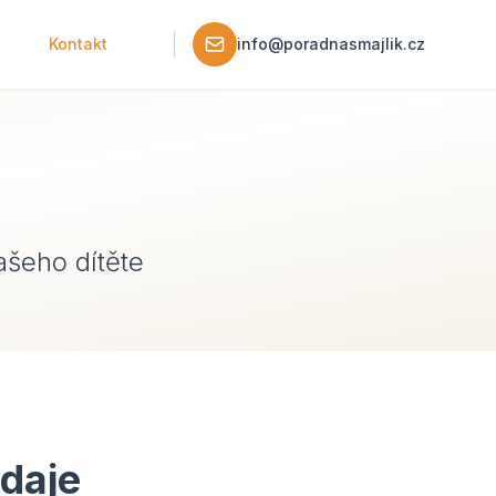
Kontakt
info@poradnasmajlik.cz
šeho dítěte
údaje